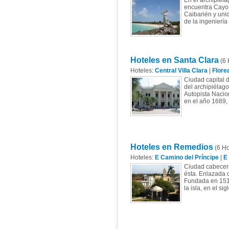
En el archipiéla
encuentra Cayo L
Caibarién y unid
de la ingeniería
Hoteles en Santa Clara
(6 
Hoteles:
Central Villa Clara
|
Flore
Ciudad capital d
del archipiélago
Autopista Nacion
en el año 1689, 
Hoteles en Remedios
(6 Ho
Hoteles:
E Camino del Príncipe
|
E
Ciudad cabecera 
ésta. Enlazada co
Fundada en 1515
la isla, en el si