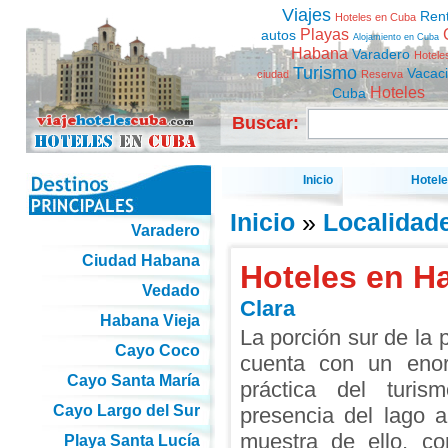
Viajes
Ren
Hoteles en Cuba
Playas
autos
Alojamiento en Cuba
Habana
Varadero
Hotele
Turismo
Vacac
ciudad
Reserva
Hoteles
Cuba
Buscar:
Inicio
Hotel
Inicio
»
Localidad
Varadero
Ciudad Habana
Hoteles en H
Vedado
Clara
Habana Vieja
La porción sur de la p
Cayo Coco
cuenta con un enor
Cayo Santa María
práctica del turis
Cayo Largo del Sur
presencia del lago ar
muestra de ello, co
Playa Santa Lucía