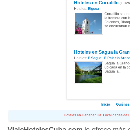
Hoteles en Corralillo
(1 Hote
Hoteles:
Elguea
Corralillo se en
la frontera con 
Falcones, Blanq
se encuentran en
Hoteles en Sagua la Gra
Hoteles:
E Sagua
|
E Palacio Aren
Sagua la Grande
ubicada en la co
Sagua la...
Inicio
Quiénes
Hoteles en Hanabanilla. Localidades de Cu
ViajeHotelesCuba.com
le ofrece más