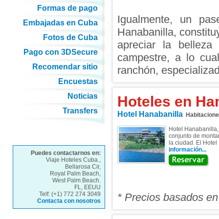
Formas de pago
Igualmente, un pase
Embajadas en Cuba
Hanabanilla, constit
Fotos de Cuba
apreciar la belleza
Pago con 3DSecure
campestre, a lo cua
Recomendar sitio
ranchón, especializado
Encuestas
Noticias
Hoteles en Ha
Transfers
Hotel Hanabanilla
Habitacion
Hotel Hanabanilla, 
conjunto de montaña
la ciudad. El Hote
información...
Puedes contactarnos en:
Viaje Hoteles Cuba.,
Bellarosa Cir,
Royal Palm Beach,
West Palm Beach.
FL, EEUU
Telf: (+1) 772 274 3049
* Precios basados en
Contacta con nosotros