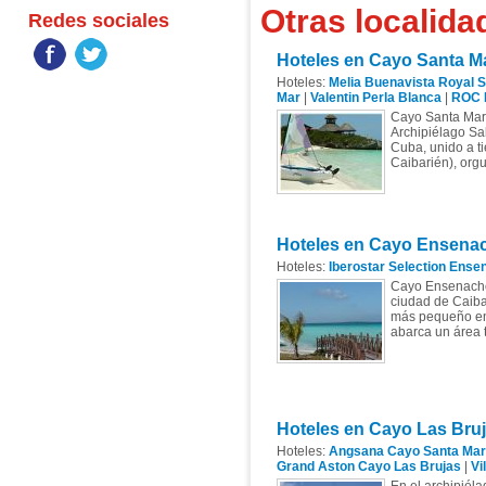
Otras localidad
Redes sociales
Hoteles en Cayo Santa M
Hoteles:
Melia Buenavista Royal S
Mar
|
Valentin Perla Blanca
|
ROC 
Cayo Santa María
Archipiélago Sab
Cuba, unido a t
Caibarién), orgul
Hoteles en Cayo Ensena
Hoteles:
Iberostar Selection Ens
Cayo Ensenachos,
ciudad de Caibar
más pequeño en 
abarca un área 
Hoteles en Cayo Las Bru
Hoteles:
Angsana Cayo Santa Mar
Grand Aston Cayo Las Brujas
|
Vi