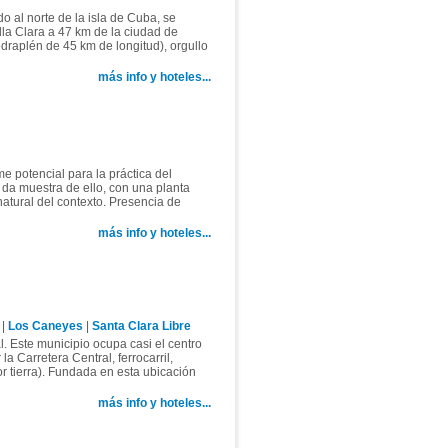
 al norte de la isla de Cuba, se
lla Clara a 47 km de la ciudad de
edraplén de 45 km de longitud), orgullo
más info y hoteles...
e potencial para la práctica del
a da muestra de ello, con una planta
 natural del contexto. Presencia de
más info y hoteles...
|
Los Caneyes
|
Santa Clara Libre
l. Este municipio ocupa casi el centro
 Carretera Central, ferrocarril,
r tierra). Fundada en esta ubicación
más info y hoteles...