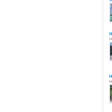
G
H
H
H
H