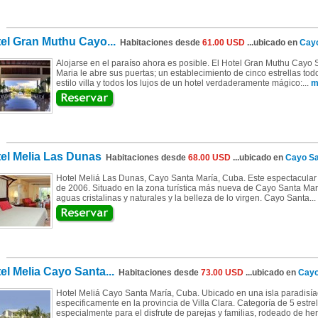
el Gran Muthu Cayo...
Habitaciones desde
61.00 USD
...ubicado en
Cayo
Alojarse en el paraíso ahora es posible. El Hotel Gran Muthu Cayo
Maria le abre sus puertas; un establecimiento de cinco estrellas to
estilo villa y todos los lujos de un hotel verdaderamente mágico:...
m
el Melia Las Dunas
Habitaciones desde
68.00 USD
...ubicado en
Cayo Sa
Hotel Meliá Las Dunas, Cayo Santa María, Cuba. Este espectacular h
de 2006. Situado en la zona turística más nueva de Cayo Santa Marí
aguas cristalinas y naturales y la belleza de lo virgen. Cayo Santa...
el Melia Cayo Santa...
Habitaciones desde
73.00 USD
...ubicado en
Cayo
Hotel Meliá Cayo Santa María, Cuba. Ubicado en una isla paradisía
especificamente en la provincia de Villa Clara. Categoría de 5 estre
especialmente para el disfrute de parejas y familias, rodeado de h