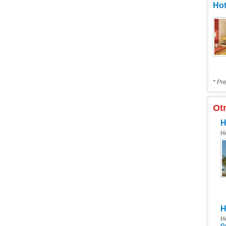
Hot
* Pr
Otr
H
H
H
H