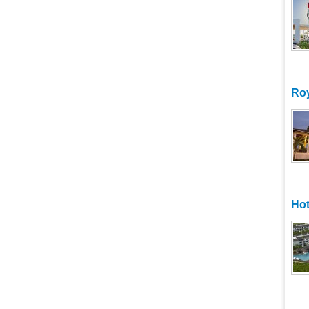
Roy
Hot