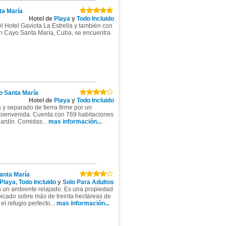
ta María
Hotel de
Playa
y
Todo Incluido
l Hotel Gaviota La Estrella y también con
sh Cayo Santa María, Cuba, se encuentra
 Santa María
Hotel de
Playa
y
Todo Incluido
 y separado de tierra firme por un
a bienvenida. Cuenta con 769 habitaciones
 jardín. Comidas...
mas información...
anta María
Playa
,
Todo Incluido
y
Solo Para Adultos
n un ambiente relajado. Es una propiedad
bicado sobre más de treinta hectáreas de
l refugio perfecto...
mas información...