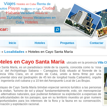
Viajes
Renta de
Hoteles en Cuba
Playas
Ciudad
autos
Alojamiento en Cuba
Habana
Varadero
Hoteles de
Turismo
Vacaciones en
iudad
Reserva
Hoteles
Cuba
car:
Inicio
Hoteles
Preguntas
Contactar
o
»
Localidades
» Hoteles en Cayo Santa María
teles en Cayo Santa María
ubicado en la provincia
Villa C
 Santa María, es un paradisíaco islote de la cayería, conocida como la ¨rosa
ca¨ del Archipiélago Sabana – Camagüey. Está situado al Noreste de la
incia Villa Clara, en el centro de Cuba, unido a tierra firme por una
mental obra vial (pedraplén de 45 km de longitud hasta Caibarién), orgullo
a ingeniería civil cubana y a 10 km del Aeropuerto Local de Las Brujas.
playas de Cayo Santa María brindan especial servicio turístico a las personas
la visitan, “turismo de sol y playa” fundamentalmente, esto, sin menospreciar
s alternativas naturales, que pudieran fortalecer su explotación a expensas de
particularidades de los paisajes, que en su territorio muestra un gran numero
portunidades para los intereses de la flora y la fauna en su conservación,
rvación y explotación racional.