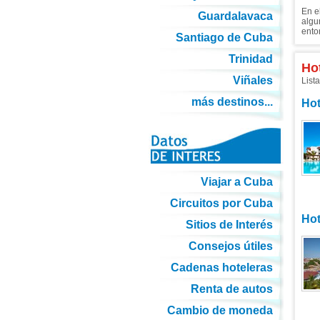
En e
Guardalavaca
algu
entor
Santiago de Cuba
Trinidad
Ho
Viñales
List
más destinos...
Hot
Viajar a Cuba
Circuitos por Cuba
Hot
Sitios de Interés
Consejos útiles
Cadenas hoteleras
Renta de autos
Cambio de moneda