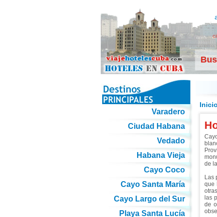
c
Bus
Inici
Varadero
Ho
Ciudad Habana
Cayo
Vedado
blan
Prov
Habana Vieja
monu
de l
Cayo Coco
Las 
Cayo Santa María
que 
otra
las 
Cayo Largo del Sur
de o
obse
Playa Santa Lucía