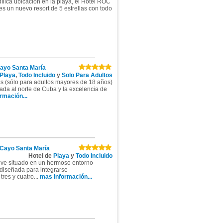
lica ubicación en la playa, el Hotel ROC
s un nuevo resort de 5 estrellas con todo
ayo Santa María
Playa
,
Todo Incluido
y
Solo Para Adultos
as (sólo para adultos mayores de 18 años)
ada al norte de Cuba y la excelencia de
rmación...
Cayo Santa María
Hotel de
Playa
y
Todo Incluido
sive situado en un hermoso entorno
 diseñada para integrarse
res y cuatro...
mas información...