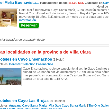
el Melia Buenavista...
Habitaciones desde
113.00 USD
...ubicado en
Cay
Hotel de
Hotel Meliá Buenavista, Cayo Santa María, Cuba, es el único hotel 
Resort Cinco Estrellas Todo Incluido, Servicio Royal & Spa, con 10
mayores de 18 años. Está ubicado en medio de una playa casi desie
información...
ecios basados en ocupación doble
as localidades en la provincia de Villa Clara
oteles en Cayo Ensenachos
(1 Hotel)
oteles:
Iberostar Selection Ensenachos
Cayo Ensenachos, islote perteneciente al archipiélago Jardines d
ciudad de Caibarién por vía automotor y a 7 Km. de la pista aére
más pequeño en comparación con Cayo Las Brujas y Cayo Santa 
abarca un área total de 1.15 Km2.
oteles en Cayo Las Brujas
(6 Hoteles)
oteles:
Angsana Cayo Santa Maria
|
Vila Galé Cayo Santa Maria
|
The One Galle