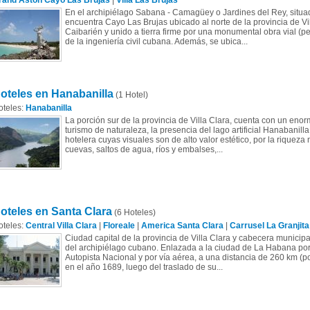
rand Aston Cayo Las Brujas
|
Villa Las Brujas
En el archipiélago Sabana - Camagüey o Jardines del Rey, situado
encuentra Cayo Las Brujas ubicado al norte de la provincia de Vi
Caibarién y unido a tierra firme por una monumental obra vial (p
de la ingeniería civil cubana. Además, se ubica...
oteles en Hanabanilla
(1 Hotel)
oteles:
Hanabanilla
La porción sur de la provincia de Villa Clara, cuenta con un enorm
turismo de naturaleza, la presencia del lago artificial Hanabanill
hotelera cuyas visuales son de alto valor estético, por la riqueza
cuevas, saltos de agua, ríos y embalses,...
oteles en Santa Clara
(6 Hoteles)
oteles:
Central Villa Clara
|
Floreale
|
America Santa Clara
|
Carrusel La Granjita
Ciudad capital de la provincia de Villa Clara y cabecera municipa
del archipiélago cubano. Enlazada a la ciudad de La Habana por la
Autopista Nacional y por vía aérea, a una distancia de 260 km (po
en el año 1689, luego del traslado de su...