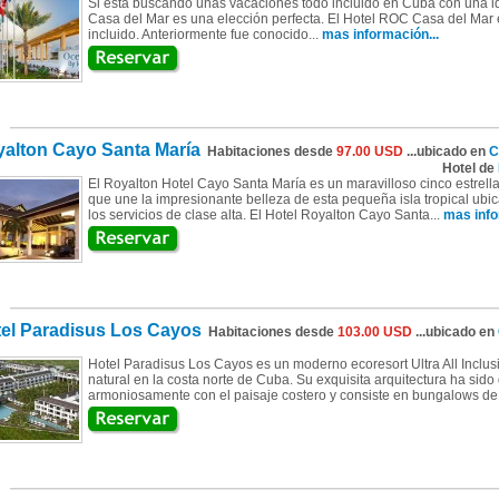
Si está buscando unas vacaciones todo incluido en Cuba con una idí
Casa del Mar es una elección perfecta. El Hotel ROC Casa del Mar e
incluido. Anteriormente fue conocido...
mas información...
alton Cayo Santa María
Habitaciones desde
97.00 USD
...ubicado en
C
Hotel de
El Royalton Hotel Cayo Santa María es un maravilloso cinco estrell
que une la impresionante belleza de esta pequeña isla tropical ubic
los servicios de clase alta. El Hotel Royalton Cayo Santa...
mas info
el Paradisus Los Cayos
Habitaciones desde
103.00 USD
...ubicado en
Hotel Paradisus Los Cayos es un moderno ecoresort Ultra All Inclu
natural en la costa norte de Cuba. Su exquisita arquitectura ha sido
armoniosamente con el paisaje costero y consiste en bungalows de t