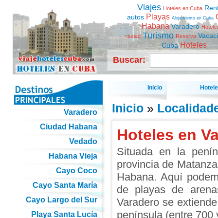
Viajes
Ren
Hoteles en Cuba
Playas
autos
Alojamiento en Cuba
Habana
Varadero
Hotele
Turismo
Vacac
ciudad
Reserva
Hoteles
Cuba
Buscar:
Inicio
Hotel
Inicio
»
Localidad
Varadero
Ciudad Habana
Hoteles en V
Vedado
Situada en la pení
Habana Vieja
provincia de Matanza
Cayo Coco
Habana. Aquí podem
Cayo Santa María
de playas de arena
Cayo Largo del Sur
Varadero se extiende 
península (entre 700 
Playa Santa Lucía