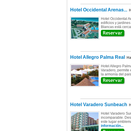
Hotel Occidental Arenas...
H
Hotel Occidental A
edificios y jardin
Blancas está cerca
Hotel Allegro Palma Real
Hab
Hotel Allegro Palm
Varadero, permite e
la armonía del pais
Hotel Varadero Sunbeach
H
Hotel Varadero Sun
incomparable. Desd
este lugar emblemá
información...