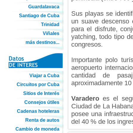
Guardalavaca
Sus playas se identif
Santiago de Cuba
un suave descenso d
Trinidad
para el disfrute, co
Viñales
yatching, todo tipo d
más destinos...
congresos.
Importante polo tur
aeropuerto internac
cantidad de pasa
Viajar a Cuba
aproximadamente 10 
Circuitos por Cuba
Sitios de Interés
Varadero
es el segu
Consejos útiles
Ciudad de La Habana,
Cadenas hoteleras
posee una infraestruc
Renta de autos
del 40 % de los ingre
Cambio de moneda