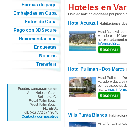
Formas de pago
Hoteles en Va
Embajadas en Cuba
Lista de hoteles ordenada por precio
Fotos de Cuba
Hotel Acuazul
Habitaciones de
Pago con 3DSecure
Hotel Acuazul, per
Varadero, a 10 kms
Recomendar sitio
aproximadamente). 
información...
Encuestas
Noticias
Transfers
Hotel Pullman - Dos Mares
H
Hotel Pullman - Do
Varadero dada su e
por los aspectos de
Puedes contactarnos en:
mar....
mas informa
Viaje Hoteles Cuba.,
Bellarosa Cir,
Royal Palm Beach,
West Palm Beach.
FL, EEUU
Telf: (+1) 772 274 3049
Villa Punta Blanca
Habitacion
Contacta con nosotros
Villa Punta Blanca.