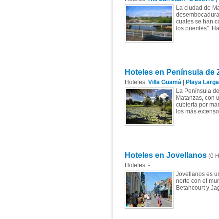
La ciudad de Ma
desembocadura d
cuales se han c
los puentes”. H
Hoteles en Península de 
Hoteles:
Villa Guamá
|
Playa Larga
La Península de Z
Matanzas, con u
cubierta por ma
los más extenso
Hoteles en Jovellanos
(0 H
Hoteles: -
Jovellanos es un
norte con el mun
Betancourt y Jag